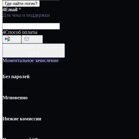
Где найти логин?
4
Email
*
Для чека и поддержки
4
Способ оплаты
СБП
Карта
ПОПОЛНИТЬ БАЛАНС
250
₽
Моментальное зачисление
Без паролей
Мгновенно
Низкие комиссии