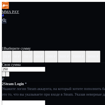
MMA PAY
STEAM
1
Выберите сумму
25 ₽
50 ₽
250 ₽
500 ₽
2500 ₽
5000 ₽
25000 ₽
50000 ₽
Своя сумма
₽
2
Steam Login
*
Укажите логин Steam аккаунта, на который хотите пополнить б
это то, что вы указываете при входе в Steam. Указав неверные 